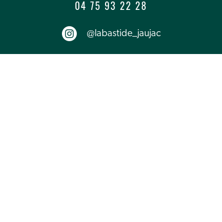
04 75 93 22 28
@labastide_jaujac
LA BASTIDE DE JAUJAC
670 route de Largentière
07380 Jaujac
labastide@jaujac.fr
MAIRIE DE JAUJAC
11 place du Champ de
Mars
07380 Jaujac
Mairie de Jaujac © 2026 │